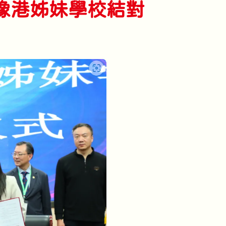
對豫港姊妹學校結對