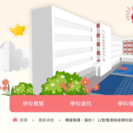
學校概覽
學校資訊
學科
首頁
>
最新消息
>
傳媒報導︰簽約！ 12對豫港姊妹學校結