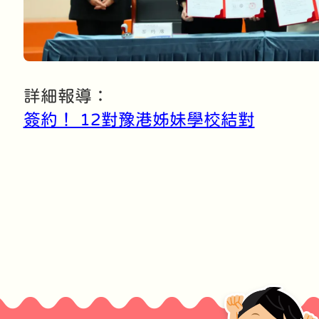
詳細報導：
簽約！ 12對豫港姊妹學校結對