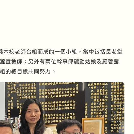
工與本校老師合組而成的一個小組，當中包括長老堂
瀧宣教師；另外有兩位幹事邱麗勤姑娘及羅碧茜
組的總目標共同努力。