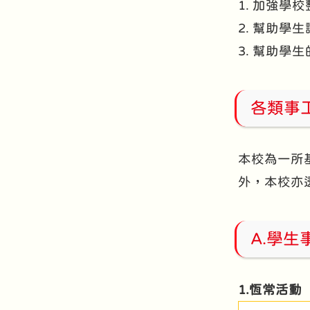
1. 加強
2. 幫助
3. 幫助
各類事
本校為一所
外，本校亦
A.學生
1.恆常活動