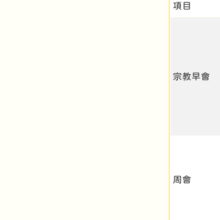
項目
宗教早會
周會