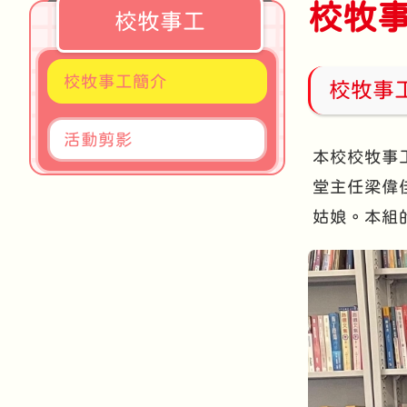
校牧
校牧事工
校牧事工簡介
校牧事
活動剪影
本校校牧事
堂主任梁偉
姑娘。本組