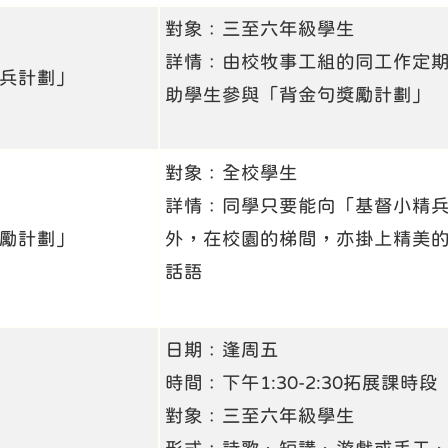
對象﹕三至六年級學生
詳情﹕由校牧事工組的同工作定
兵計劃」
助學生參與「背金句獎勵計劃」
對象﹕全校學生
詳情﹕同學只要能向「基督小精
勵計劃」
外，在校園的梯間，亦掛上精美
話語
日期﹕逢周五
時間﹕下午1:30-2:30拓展課時段
對象﹕三至六年級學生