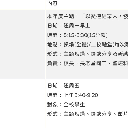
內容
本年度主題：「以愛連結眾人，
日期﹕逢周一早上
時間﹕8:15-8:30(15分鐘)
地點﹕操場(全體)/二校禮堂(每次
形式﹕主題短講、詩歌分享及祈
負責﹕校長、長老堂同工、聖經
日期﹕逢周五
時間﹕上午8:40-9:20
對象﹕全校學生
形式﹕主題短講、詩歌分享、影