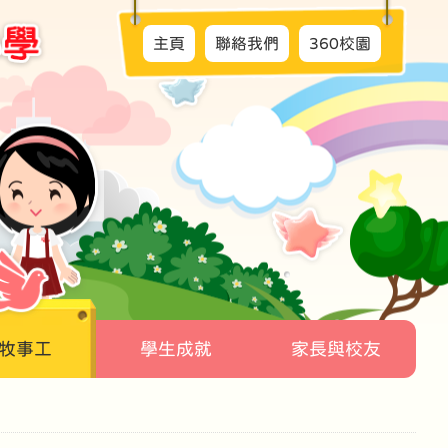
主頁
聯絡我們
360校園
牧事工
學生成就
家長與校友