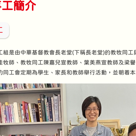
事工簡介
工
工組是由中華基督教會長老堂(下稱長老堂)的教牧同
佳牧師、教牧同工陳嘉兒宣教師、葉美燕宣教師及梁譽
的同工會定期為學生、家長和教師舉行活動，並朝着本