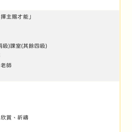
發揮主賜才能」
兩級)課室(其餘四級)
禱
科老師
片欣賞、祈禱